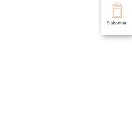

S’abonner
S’abonner