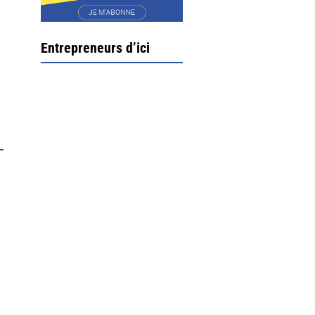
Entrepreneurs d’ici
Ximun Etchemaïté et
Fanny Munoz, gérants
Direction Larrau, petit
village au coeur de la
montagne souletine. C’est
ici...