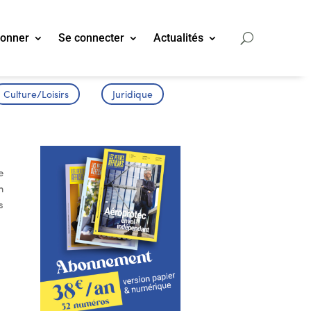
bonner
Se connecter
Actualités
Culture/Loisirs
Juridique
e
n
s