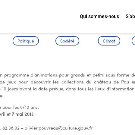
Qui sommes-nous
S’a
Politique
Société
Climat
s en famille
un programme d’animations pour grands et petits sous forme d
 de jeux pour découvrir les collections du château de Pau e
0 jours avant la date prévue, dans tous les lieux d’information
au.
h pour les 6/10 ans.
vril et 7 mai 2013
.
. 82.38.02 –
olivier.pouvreau@culture.gouv.fr