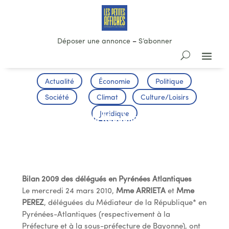
Déposer une annonce
–
S’abonner
Actualité
Économie
Politique
Société
Climat
Culture/Loisirs
Juridique
Médiateur de la République-Bilan 2009
en P.A.
Bilan 2009 des délégués en Pyrénées Atlantiques
Le mercredi 24 mars 2010,
Mme ARRIETA
et
Mme
PEREZ
, déléguées du Médiateur de la République* en
Pyrénées-Atlantiques (respectivement à la
Préfecture et à la sous-préfecture de Bayonne), ont