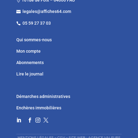

legales@affiches64.com

05 59 27 37 03

Qui sommes-nous
Mon compte
Abonnements
Lire le journal
Démarches administratives
Enchères immobilières




MENTIONS LÉGALES
–
CGV
–
SITE WEB : AGENCE VALEURS