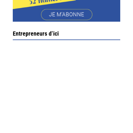
Entrepreneurs d’ici
Ximun Etchemaïté et Fanny Munoz, gérants