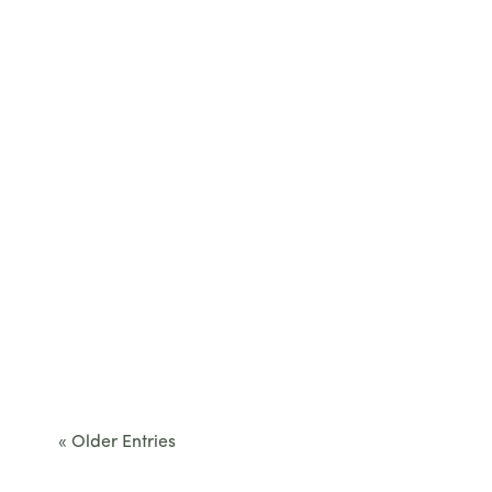
Cet été, le Béarn invite à sortir des itinéraires
convenus. Des...
« Older Entries