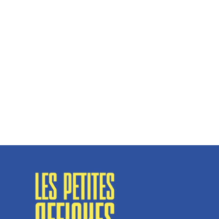
Hélène Couto, dirigeante
Spécialisé en fermetures de bâtiments, SN Vignalats
n’est pas tout à fait une...