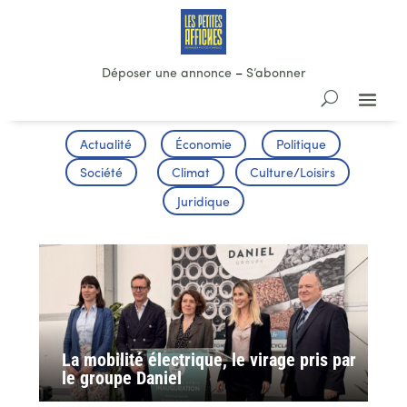
Déposer une annonce
–
S’abonner
Actualité
Économie
Politique
Société
Climat
Culture/Loisirs
Juridique
La mobilité électrique, le virage pris par
le groupe Daniel