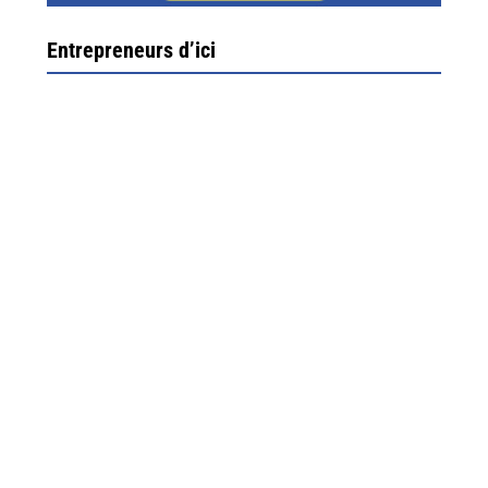
Entrepreneurs d’ici
Ximun Etchemaïté et Fanny Munoz, gérants
Direction Larrau, petit village au coeur de la montagne
souletine. C’est ici...