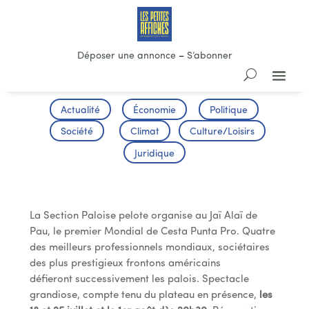
Déposer une annonce
–
S’abonner
Actualité
Économie
Politique
Société
Climat
Culture/Loisirs
Juridique
Premier Mondial de Cesta Punta Pro
La Section Paloise pelote organise au Jaï Alaï de
Pau, le premier Mondial de Cesta Punta Pro. Quatre
des meilleurs professionnels mondiaux, sociétaires
des plus prestigieux frontons américains
défieront successivement les palois. Spectacle
grandiose, compte tenu du plateau en présence,
les