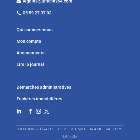
legales@affiches64.com

05 59 27 37 03

Qui sommes-nous
Mon compte
Abonnements
Lire le journal
Démarches administratives
Enchères immobilières




MENTIONS LÉGALES
–
CGV
–
SITE WEB : AGENCE VALEURS
DU SUD