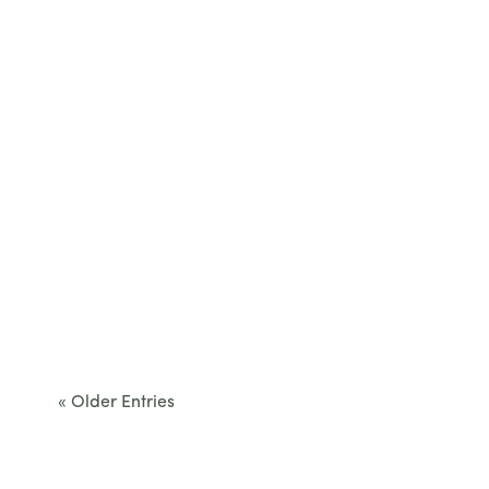
Cet été, le Béarn invite à sortir des itinéraires
convenus. Des...
« Older Entries