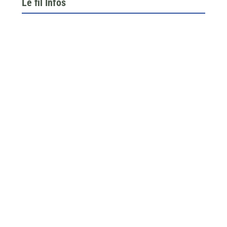
Le fil Infos
Le 26 juin dernier, l’assemblée générale de la
fédération du BTP 64...