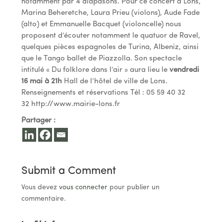
notamment par 4 diapasons. Pour ce concert à Lons,
Marina Beheretche, Laura Prieu (violons), Aude Fade
(alto) et Emmanuelle Bacquet (violoncelle) nous
proposent d’écouter notamment le quatuor de Ravel,
quelques pièces espagnoles de Turina, Albeniz, ainsi
que le Tango ballet de Piazzolla. Son spectacle
intitulé « Du folklore dans l’air » aura lieu le
vendredi
16 mai à 21h
Hall de l’hôtel de ville de Lons.
Renseignements et réservations Tél : 05 59 40 32
32 http://www.mairie-lons.fr
Partager :
Submit a Comment
Vous devez
vous connecter
pour publier un
commentaire.