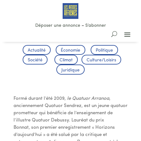
Déposer une annonce
–
S’abonner
Actualité
Économie
Politique
Société
Climat
Culture/Loisirs
Juridique
Musique Classique
Formé durant l’été 2009,
le Quatuor Arranoa
,
anciennement Quatuor Sendrez, est un jeune quatuor
prometteur qui bénéficie de l’enseignement de
l’illustre Quatuor Debussy. Lauréat du prix
Bonnat, son premier enregistrement « Horizons
d’aujourd’hui » a été salué par la critique et