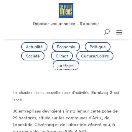
Déposer une annonce
–
S’abonner
Actualité
Économie
Politique
Société
Climat
Culture/Loisirs
Juridique
NOUVELLE ZONE D’ACTIVITES
EUROLACQ 2
Le chantier de la nouvelle zone d’activités
Eurolacq 2
est
lancé.
36 entreprises devraient s’installer sur cette zone de
29 hectares, située sur les communes d’Artix, de
Labastide-Cézéracq et de Labastide-Monréjeau, à
proximité des autoroutes A65 et A63.