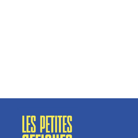
Hélène Couto, dirigeante
Spécialisé en fermetures de bâtiments, SN Vignalats
n’est pas tout à fait une...