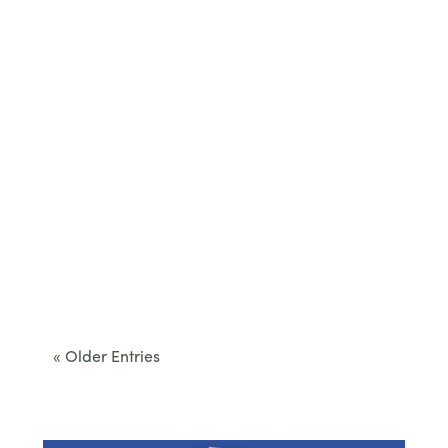
Cet été, le Béarn invite à sortir des itinéraires
convenus. Des...
« Older Entries