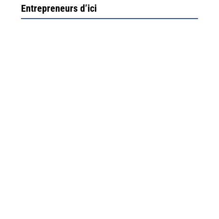
Entrepreneurs d’ici
Ximun Etchemaïté et Fanny Munoz, gérants
Direction Larrau, petit village au coeur de la montagne
souletine. C’est ici...