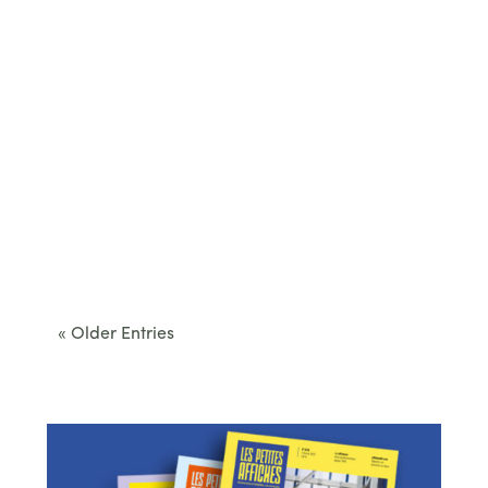
Cet été, le Béarn invite à sortir des itinéraires
convenus. Des...
« Older Entries