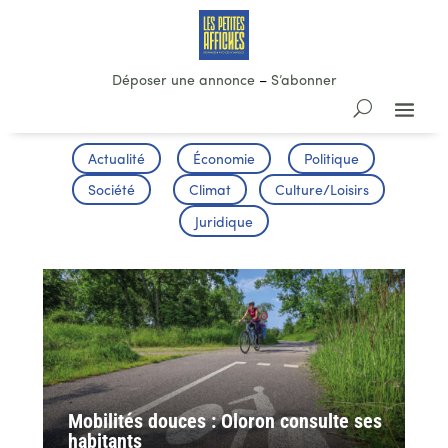
Déposer une annonce
–
S’abonner
Actualité
Économie
Politique
Société
Climat
Culture/Loisirs
Juridique
Mobilités douces : Oloron consulte ses
habitants