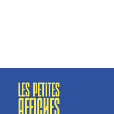
Hélène Couto, dirigeante
Spécialisé en fermetures de bâtiments, SN Vignalats
n’est pas tout à fait une...