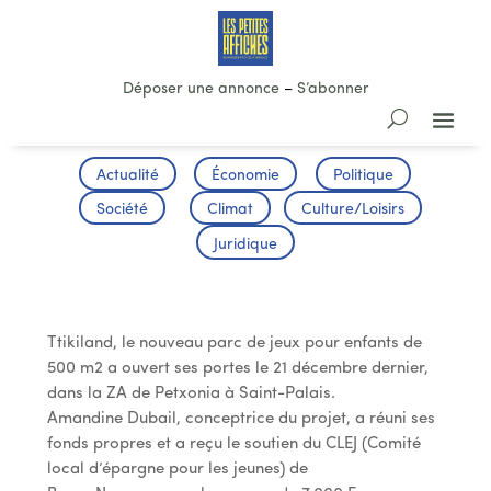
Déposer une annonce
–
S’abonner
Actualité
Économie
Politique
Société
Climat
Culture/Loisirs
Juridique
Un Parc de Jeux pour Enfants
Ttikiland, le nouveau parc de jeux pour enfants de
500 m2 a ouvert ses portes le 21 décembre dernier,
dans la ZA de Petxonia à Saint-Palais.
Amandine Dubail, conceptrice du projet, a réuni ses
fonds propres et a reçu le soutien du CLEJ (Comité
local d’épargne pour les jeunes) de