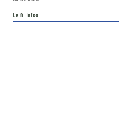
Le fil Infos
Le 26 juin dernier, l’assemblée générale de la
fédération du BTP 64...