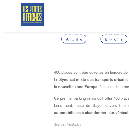
PARKING R
Actualité
Économie
MORLAAS
400 places vont être ouvertes en bordure d
Le
Syndicat mixte des transports urbains
la
nouvelle zone Europa
, à l’angle de la r
Ce premier parking relais doit offrir 400 pla
Lons nord, route de Bayonne vers Inter
automobilistes à abandonner leur véhicul
Source : hebdoplus