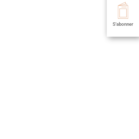

S’abonner
S’abonner