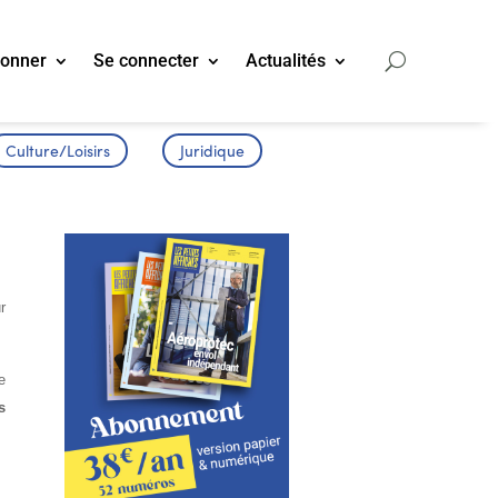
bonner
Se connecter
Actualités
Culture/Loisirs
Juridique
r
e
s