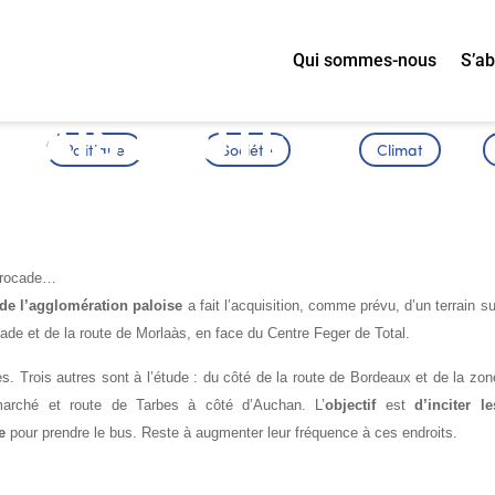
Qui sommes-nous
S’a
ELAIS ROUTE DE
Politique
Société
Climat
e rocade…
 de l’agglomération paloise
a fait l’acquisition, comme prévu, d’un terrain su
ocade et de la route de Morlaàs, en face du Centre Feger de Total.
ces. Trois autres sont à l’étude : du côté de la route de Bordeaux et de la zon
marché et route de Tarbes à côté d’Auchan. L’
objectif
est
d’inciter le
e
pour prendre le bus. Reste à augmenter leur fréquence à ces endroits.