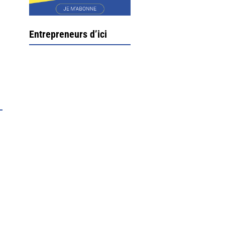
Entrepreneurs d’ici
Ximun Etchemaïté et
Fanny Munoz, gérants
Direction Larrau, petit
village au coeur de la
montagne souletine. C’est
ici...