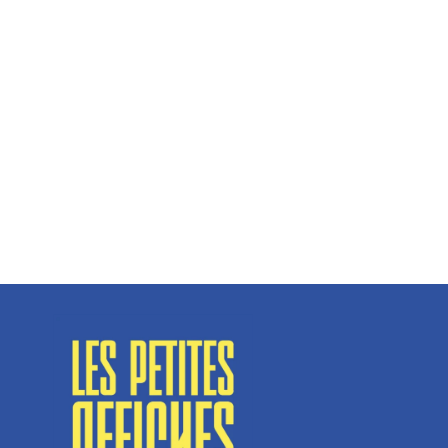
Hélène Couto, dirigeante
Spécialisé en fermetures de bâtiments, SN Vignalats
n’est pas tout à fait une...