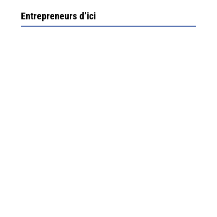
Entrepreneurs d’ici
Ximun Etchemaïté et Fanny Munoz, gérants
Direction Larrau, petit village au coeur de la montagne
souletine. C’est ici...