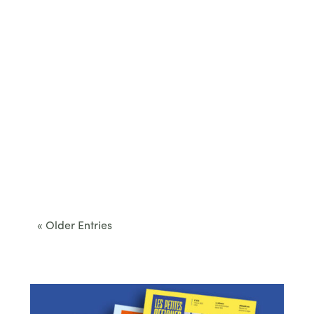
Cet été, le Béarn invite à sortir des itinéraires
convenus. Des...
« Older Entries