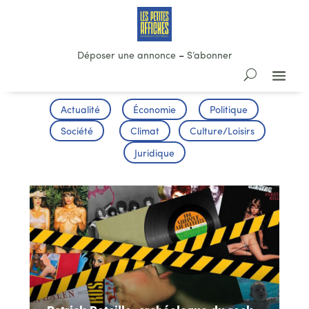
Déposer une annonce
–
S’abonner
Actualité
Économie
Politique
Société
Climat
Culture/Loisirs
Juridique