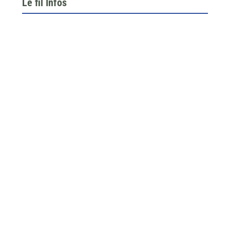
Le fil Infos
Le 26 juin dernier, l’assemblée générale de la
fédération du BTP 64...