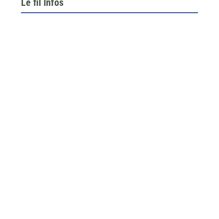
Le fil Infos
Le 26 juin dernier, l’assemblée générale de la
fédération du BTP 64...