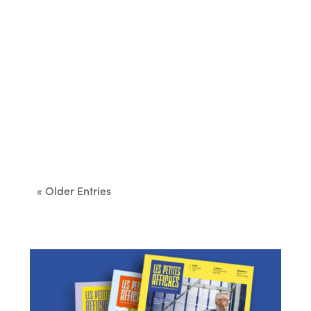
Cet été, le Béarn invite à sortir des itinéraires
convenus. Des...
« Older Entries