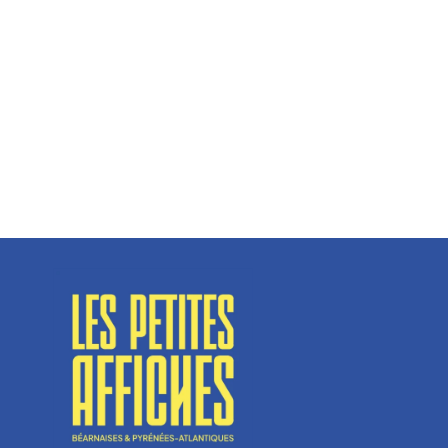
Hélène Couto, dirigeante
Spécialisé en fermetures de bâtiments, SN Vignalats
n’est pas tout à fait une...