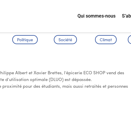
Qui sommes-nous
S’a
Politique
Société
Climat
Ecoshop s’Installe
Philippe Albert et Xavier Brettes, l’épicerie ECO SHOP vend des
mite d’utilisation optimale (DLUO) est dépassée.
de proximité pour des étudiants, mais aussi retraités et personnes