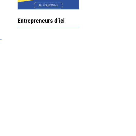
Entrepreneurs d’ici
Ximun Etchemaïté et
Fanny Munoz, gérants
Direction Larrau, petit
village au coeur de la
montagne souletine. C’est
ici...