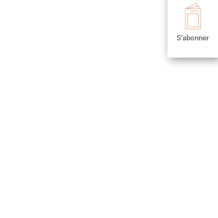

S’abonner
S’abonner