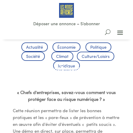
Déposer une annonce
–
S’abonner
Actualité
Économie
Politique
Société
Climat
Culture/Loisirs
Juridique
Réunion de sensibilisation eBusiness le
29 Juin à Bayonne.
« Chefs d’entreprises, savez-vous comment vous
protéger face au risque numérique ? »
Cette réunion permettra de lister les bonnes
pratiques et les « pare-feux » de prévention à mettre
en œuvre afin d’éviter d’éventuels « petits soucis ».
Une démo en direct, sur place, permettra de