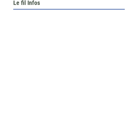
Le fil Infos
Le 26 juin dernier, l’assemblée générale de la
fédération du BTP 64...