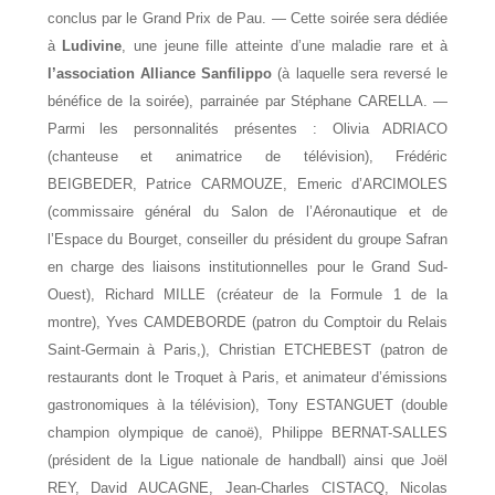
conclus par le Grand Prix de Pau. — Cette soirée sera dédiée
à
Ludivine
, une jeune fille atteinte d’une maladie rare et à
l’association Alliance Sanfilippo
(à laquelle sera reversé le
bénéfice de la soirée), parrainée par Stéphane CARELLA. —
Parmi les personnalités présentes : Olivia ADRIACO
(chanteuse et animatrice de télévision), Frédéric
BEIGBEDER, Patrice CARMOUZE, Emeric d’ARCIMOLES
(commissaire général du Salon de l’Aéronautique et de
l’Espace du Bourget, conseiller du président du groupe Safran
en charge des liaisons institutionnelles pour le Grand Sud-
Ouest), Richard MILLE (créateur de la Formule 1 de la
montre), Yves CAMDEBORDE (patron du Comptoir du Relais
Saint-Germain à Paris,), Christian ETCHEBEST (patron de
restaurants dont le Troquet à Paris, et animateur d’émissions
gastronomiques à la télévision), Tony ESTANGUET (double
champion olympique de canoë), Philippe BERNAT-SALLES
(président de la Ligue nationale de handball) ainsi que Joël
REY, David AUCAGNE, Jean-Charles CISTACQ, Nicolas