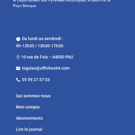
le Département des Pyrénées-Atlantiques, le Béarn et le
Pays Basque.
Du lundi au vendredi :

9h-12h30 / 13h30-17h30
10 rue de Foix – 64000 PAU

legales@affiches64.com

05 59 27 37 03

Qui sommes-nous
Mon compte
Abonnements
Lire le journal