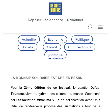
Déposer une annonce
–
S’abonner
Actualité
Économie
Politique
Société
Climat
Culture/Loisirs
Juridique
SOLI’CITÉ, FÊTE DE QUARTIER ET DES
CULTURES
LA MONNAIE SOLIDAIRE EST NEE EN BEARN
Pour la
2ème édition de ce festival
, le quartier
Dufau-
Tourasse
vivra au rythme des cultures du monde. Coordonné
par l’
association Vivre ma Ville
en collaboration avec
Unis
Cité
, ce rendez-vous propose des animations autour de la