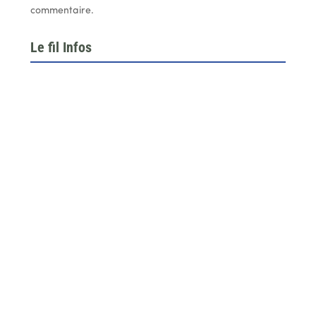
commentaire.
Le fil Infos
Le 26 juin dernier, l’assemblée générale de la
fédération du BTP 64...