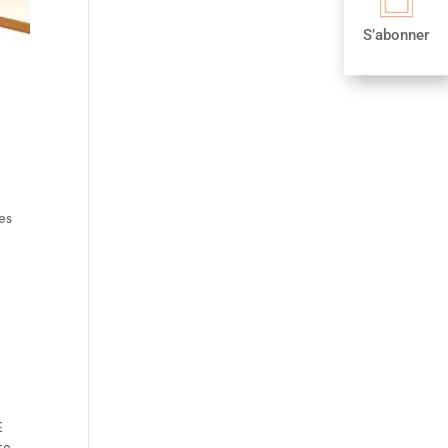
S’abonner
es
E