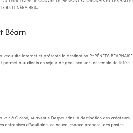
LE DU TERRITOIRE. IL COUVRE LE PIÉMONT OLORONAIS ET LES VALLÉ
E 64 ITINÉRAIRES...
ut Béarn
ouveau site Internet et présente la destination PYRÉNÉES BÉARNAISE
é et permet aux clients en séjour de géo-localiser l’ensemble de l’offre
ouvrir à Oloron, 14 avenue Despourrins. A destination des créateurs
es entrepises d’Aquitaine, ce nouvel espace propose, des postes