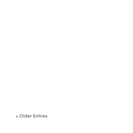
Cet été, le Béarn invite à sortir des itinéraires
convenus. Des...
« Older Entries