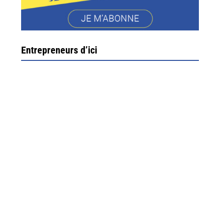
Entrepreneurs d’ici
Ximun Etchemaïté et Fanny Munoz, gérants