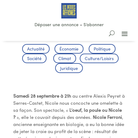
Déposer une annonce
–
S’abonner
Actualité
Économie
Politique
Société
Climat
Culture/Loisirs
Juridique
Théâtre / One Woman Show
Samedi 28 septembre à 21h
au centre Alexis Peyret à
Serres-Castet, Nicole nous concocte une omelette à
sa façon. Son spectacle, «
L’oeuf, la poule ou Nicole
?
», elle le couvait depuis des années.
Nicole Ferroni
,
ancienne enseignante en biologie, a eu la bonne idée
de jeter la craie au profit de la scène : résultat de