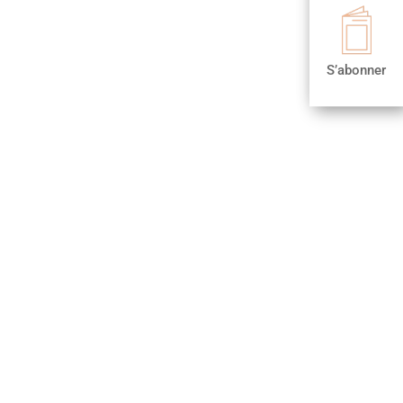

S’abonner
S’abonner