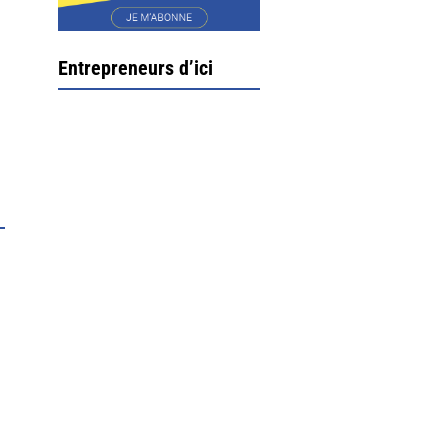
Entrepreneurs d’ici
Ximun Etchemaïté et
Fanny Munoz, gérants
Direction Larrau, petit
village au coeur de la
montagne souletine. C’est
ici...