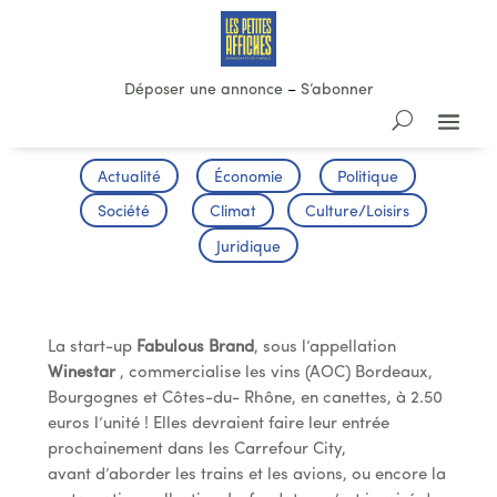
Déposer une annonce
–
S’abonner
Actualité
Économie
Politique
Société
Climat
Culture/Loisirs
Juridique
Une start-up pour les canettes
La start-up
Fabulous Brand
, sous l’appellation
Winestar
, commercialise les vins (AOC) Bordeaux,
Bourgognes et Côtes-du- Rhône, en canettes, à 2.50
euros l’unité ! Elles devraient faire leur entrée
prochainement dans les Carrefour City,
avant d’aborder les trains et les avions, ou encore la