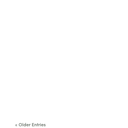
restaurant...
Cet été, le Béarn invite à sortir des itinéraires
convenus. Des...
« Older Entries