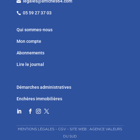
legales@affiches64.com

05 59 27 37 03

Qui sommes-nous
Mon compte
Abonnements
Lire le journal
Démarches administratives
Enchères immobilières




MENTIONS LÉGALES
–
CGV
–
SITE WEB : AGENCE VALEURS
DU SUD