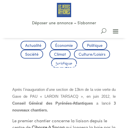
Déposer une annonce
–
S’abonner
Actualité
Économie
Politique
Société
Climat
Culture/Loisirs
Juridique
VÉLOROUTE : TROIS NOUVEAUX
TRONÇONS
Après l’inauguration d’une section de 13km de la voie verte du
Gave de PAU « LAROIN TARSACQ », en juin 2012, le
Conseil Général des Pyrénées-Atlantiques
a lancé
3
nouveaux chantiers.
Le premier chantier concerne la liaison depuis le
centre de
Ciboure à Socoa
qui longera la baie par la