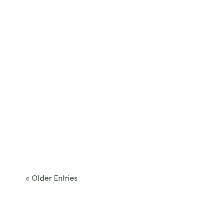
Cet été, le Béarn invite à sortir des itinéraires
convenus. Des...
« Older Entries