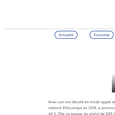
Actualité
Économie
Villacampa 
ses clients
Avec son ton décalé en mode appel du 1
relancé Villacampa en 2018, a annoncé 
49 %. Elle va passer du statut de SAS 