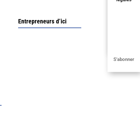

Publier
une annonce
Entrepreneurs d’ici

S’abonner
S’abonner
Ximun Etchemaïté et
Fanny Munoz, gérants
Direction Larrau, petit
village au coeur de la
montagne souletine. C’est
ici...