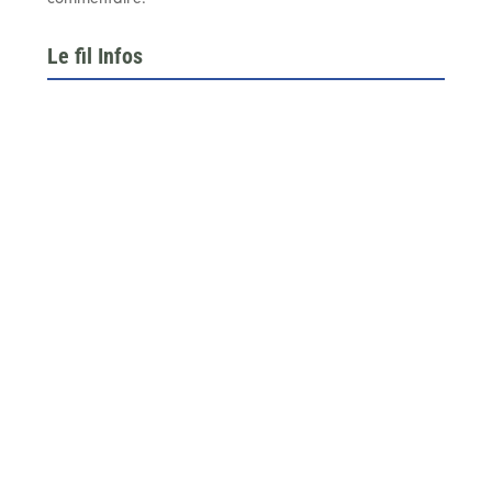
Le fil Infos
Le 26 juin dernier, l’assemblée générale de la
fédération du BTP 64...