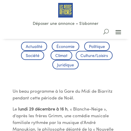
Déposer une annonce
–
S’abonner
Actualité
Économie
Politique
Société
Climat
Culture/Loisirs
Juridique
Gare du Midi
Un beau programme à la Gare du Midi de Biarritz
pendant cette période de Noël.
Le
lundi 29 décembre à 16 h
, « Blanche-Neige »,
d’après les frères Grimm, une comédie musicale
familiale rythmée par la musique d’André
Manoukian, le philosophe déjanté de la « Nouvelle