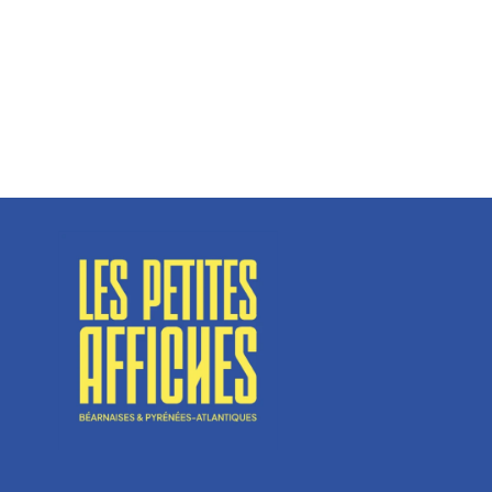
Spécialisé en fermetures de bâtiments, SN Vignalats
n’est pas tout à fait une...