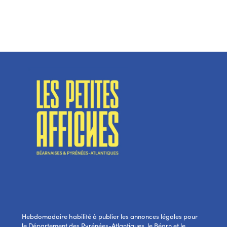
Hebdomadaire habilité à publier les annonces légales pour
le Département des Pyrénées-Atlantiques, le Béarn et le