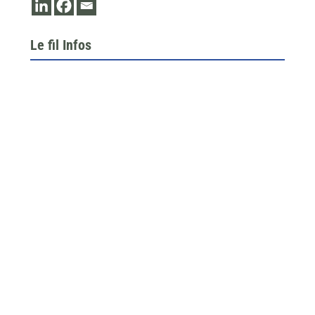
Le fil Infos
Le 26 juin dernier, l’assemblée générale de la
fédération du BTP 64...