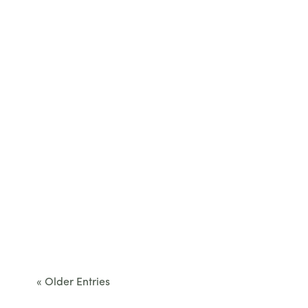
Cet été, le Béarn invite à sortir des itinéraires
convenus. Des...
« Older Entries