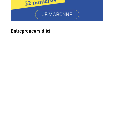
Entrepreneurs d’ici
Ximun Etchemaïté et Fanny Munoz, gérants