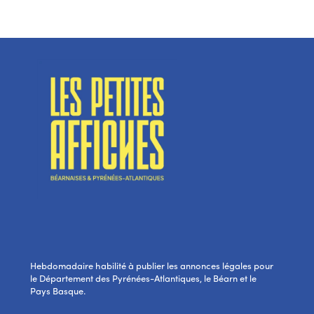
Hebdomadaire habilité à publier les annonces légales pour
le Département des Pyrénées-Atlantiques, le Béarn et le
Pays Basque.