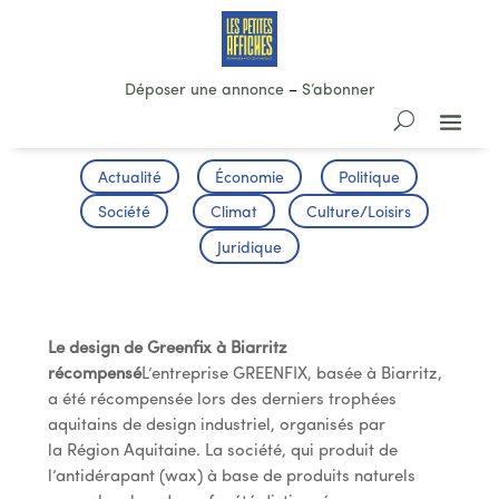
Déposer une annonce
–
S’abonner
Actualité
Économie
Politique
Société
Climat
Culture/Loisirs
Juridique
TOURISME
Le design de Greenfix à Biarritz
récompensé
L’entreprise GREENFIX, basée à Biarritz,
a été récompensée lors des derniers trophées
aquitains de design industriel, organisés par
la Région Aquitaine. La société, qui produit de
l’antidérapant (wax) à base de produits naturels