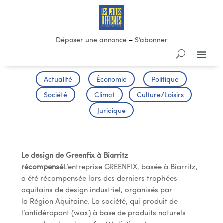
Déposer une annonce
–
S’abonner
Actualité
Économie
Politique
Société
Climat
Culture/Loisirs
Juridique
TOURISME
Le design de Greenfix à Biarritz
récompensé
L’entreprise GREENFIX, basée à Biarritz,
a été récompensée lors des derniers trophées
aquitains de design industriel, organisés par
la Région Aquitaine. La société, qui produit de
l’antidérapant (wax) à base de produits naturels