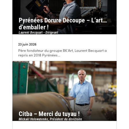
Pyrénées Dorure Découpe – L’art…
d’emballer !
Laurent Becquart - Dirigeant
23 juin 2026
Père fondateur du groupe BK’Art, Laurent Becquart a
repris en 2018 Pyrénées...
Citba – Merci du tuyau !
Mickaël Holowatenko, Président du directoire