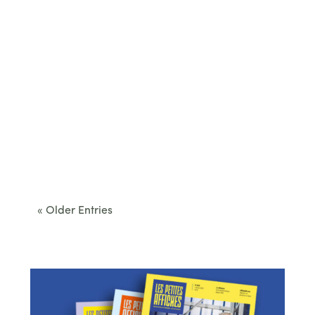
Cet été, le Béarn invite à sortir des itinéraires
convenus. Des...
« Older Entries