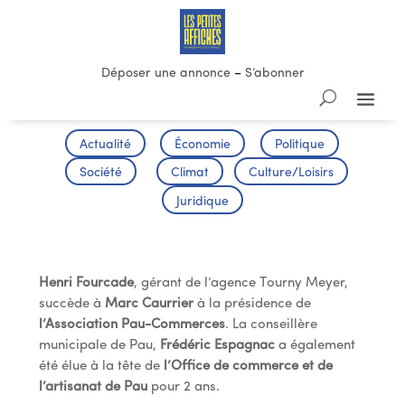
Déposer une annonce
–
S’abonner
Actualité
Économie
Politique
Société
Climat
Culture/Loisirs
Juridique
2 nouveaux présidents à Pau
Henri Fourcade
, gérant de l’agence Tourny Meyer,
succède à
Marc Caurrier
à la présidence de
l’Association Pau-Commerces
. La conseillère
municipale de Pau,
Frédéric Espagnac
a également
été élue à la tête de
l’Office de commerce et de
l’artisanat de Pau
pour 2 ans.