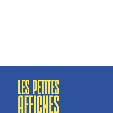
Hélène Couto, dirigeante
Spécialisé en fermetures de bâtiments, SN Vignalats
n’est pas tout à fait une...