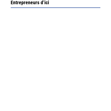
Entrepreneurs d’ici
Ximun Etchemaïté et Fanny Munoz, gérants
Direction Larrau, petit village au coeur de la montagne
souletine. C’est ici...