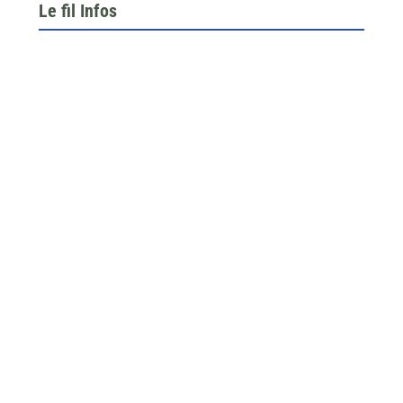
Le fil Infos
Le 26 juin dernier, l’assemblée générale de la
fédération du BTP 64...