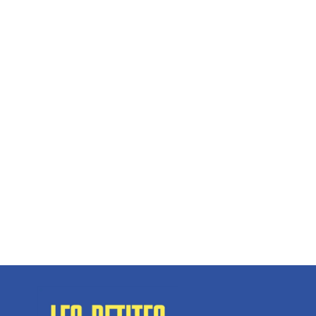
Hélène Couto, dirigeante
Spécialisé en fermetures de bâtiments, SN Vignalats
n’est pas tout à fait une...