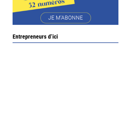
Entrepreneurs d’ici
Ximun Etchemaïté et Fanny Munoz, gérants