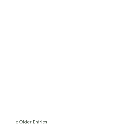
Cet été, le Béarn invite à sortir des itinéraires
convenus. Des...
« Older Entries