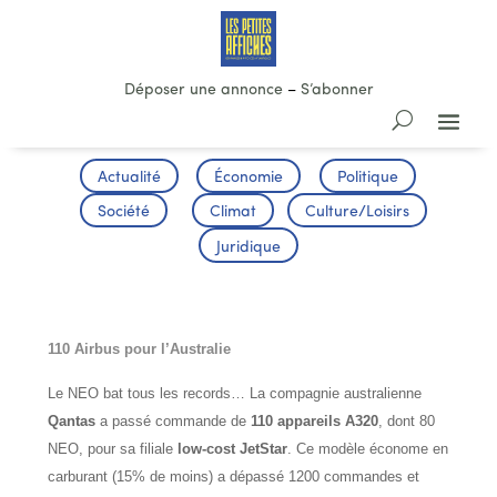
Déposer une annonce
–
S’abonner
Actualité
Économie
Politique
Société
Climat
Culture/Loisirs
Juridique
AÉRONAUTIQUE
110 Airbus pour l’Australie
Le NEO bat tous les records… La compagnie australienne
Qantas
a passé commande de
110 appareils A320
, dont 80
NEO, pour sa filiale
low-cost JetStar
. Ce modèle économe en
carburant (15% de moins) a dépassé 1200 commandes et