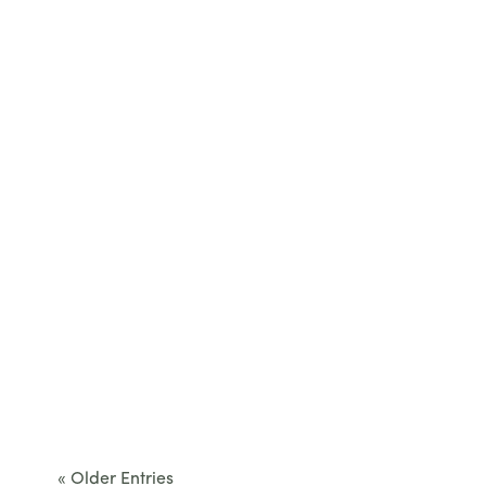
restaurant...
Cet été, le Béarn invite à sortir des itinéraires
convenus. Des...
« Older Entries