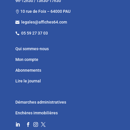
9h-12h30 / 13h30-17h30
10 rue de Foix – 64000 PAU

legales@affiches64.com

05 59 27 37 03

Qui sommes-nous
Mon compte
Abonnements
Lire le journal
Démarches administratives
Enchères immobilières



