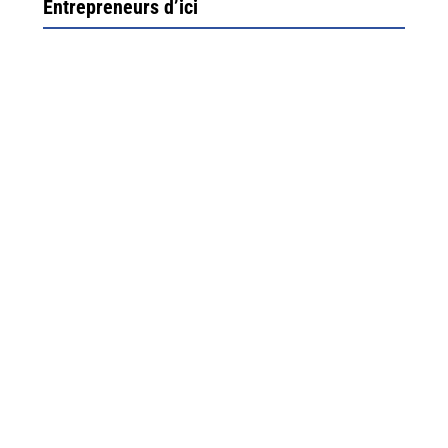
Entrepreneurs d’ici
Ximun Etchemaïté et Fanny Munoz, gérants
Direction Larrau, petit village au coeur de la montagne
souletine. C’est ici...