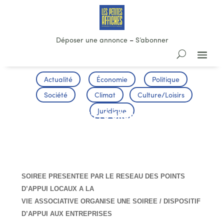
Déposer une annonce
–
S’abonner
Actualité
Économie
Politique
Société
Climat
Culture/Loisirs
Juridique
ASSOCIATIONS : S’ORGANISER POUR
MIEUX GERER
SOIREE PRESENTEE PAR LE RESEAU DES POINTS
D’APPUI LOCAUX A LA
VIE ASSOCIATIVE ORGANISE UNE SOIREE / DISPOSITIF
D’APPUI AUX ENTREPRISES