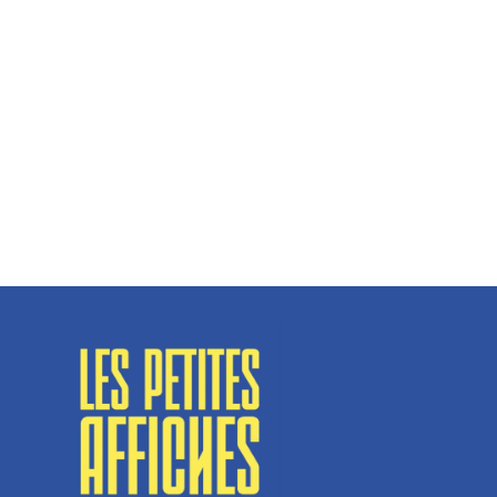
Hélène Couto, dirigeante
Spécialisé en fermetures de bâtiments, SN Vignalats
n’est pas tout à fait une...