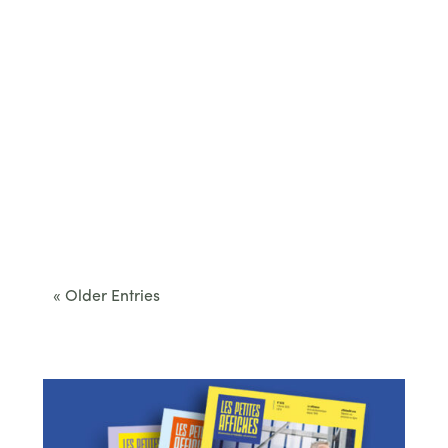
Cet été, le Béarn invite à sortir des itinéraires
convenus. Des...
« Older Entries