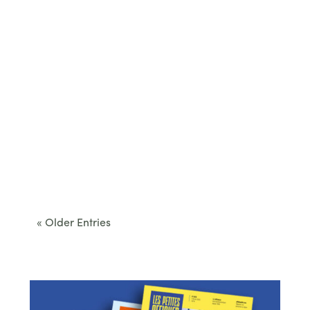
Cet été, le Béarn invite à sortir des itinéraires
convenus. Des...
« Older Entries