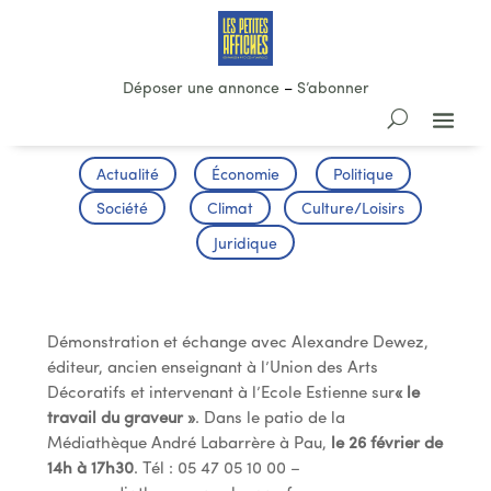
Déposer une annonce
–
S’abonner
Actualité
Économie
Politique
Société
Climat
Culture/Loisirs
Juridique
Ateliers et Démonstrations
Démonstration et échange avec Alexandre Dewez,
éditeur, ancien enseignant à l’Union des Arts
Décoratifs et intervenant à l’Ecole Estienne sur
« le
travail du graveur »
. Dans le patio de la
Médiathèque André Labarrère à Pau,
le 26 février de
14h à 17h30
. Tél : 05 47 05 10 00 –