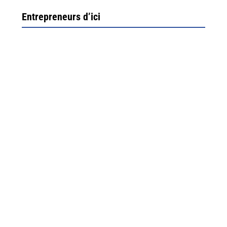
Entrepreneurs d’ici
Ximun Etchemaïté et Fanny Munoz, gérants
Direction Larrau, petit village au coeur de la montagne
souletine. C’est ici...