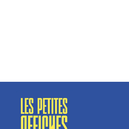
Hélène Couto, dirigeante
Spécialisé en fermetures de bâtiments, SN Vignalats
n’est pas tout à fait une...