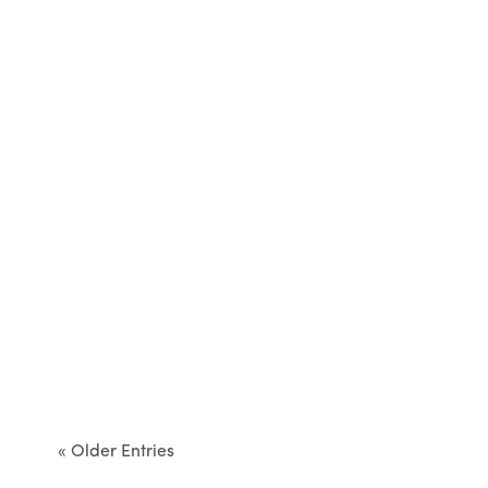
Cet été, le Béarn invite à sortir des itinéraires
convenus. Des...
« Older Entries