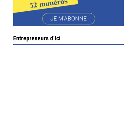
Entrepreneurs d’ici
Ximun Etchemaïté et Fanny Munoz, gérants