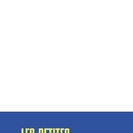
Hélène Couto, dirigeante
Spécialisé en fermetures de bâtiments, SN Vignalats
n’est pas tout à fait une...