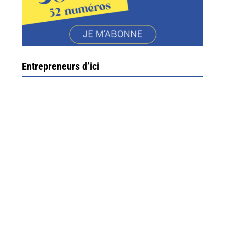
Entrepreneurs d’ici
Ximun Etchemaïté et Fanny Munoz, gérants