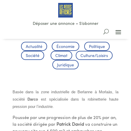
Déposer une annonce
–
S’abonner
Actualité
Économie
Politique
Société
Climat
Culture/Loisirs
Juridique
CREATION DE 100 EMPLOIS A BERLANNE
Basée dans la zone industrielle de Berlanne à Morlaàs, la
société
Darco
est spécialisée dans la robinetterie haute
pression pour l’industrie.
Poussée par une progression de plus de 20% par an,
la société dirigée par
Patrick David
va construire un