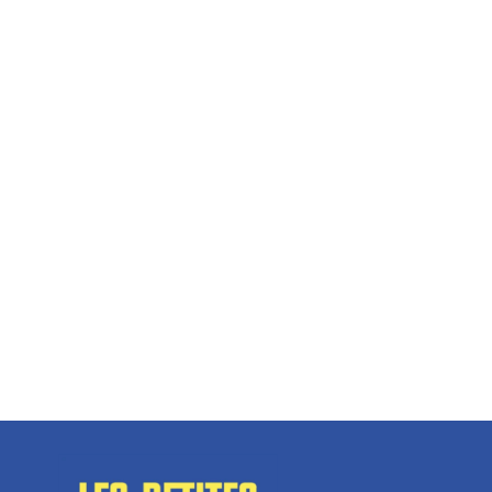
Hélène Couto, dirigeante
Spécialisé en fermetures de bâtiments, SN Vignalats
n’est pas tout à fait une...