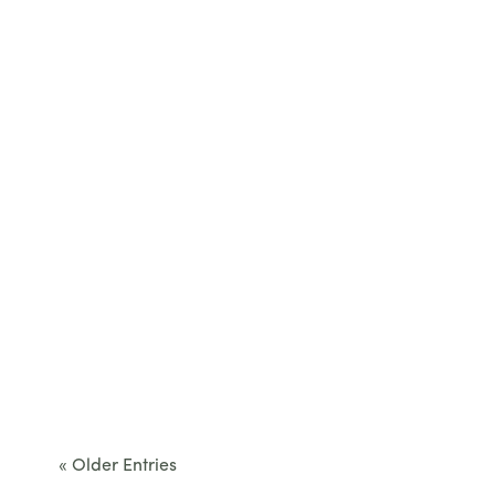
Cet été, le Béarn invite à sortir des itinéraires
convenus. Des...
« Older Entries