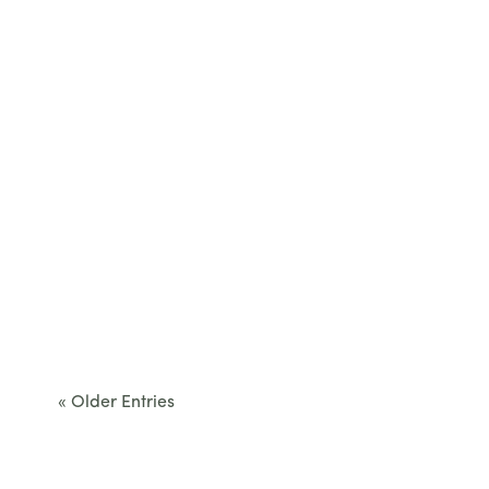
Cet été, le Béarn invite à sortir des itinéraires
convenus. Des...
« Older Entries