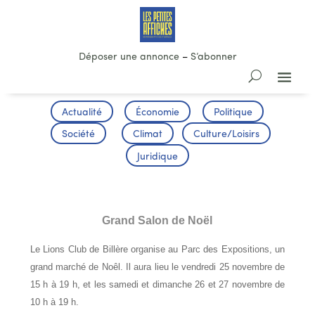
Déposer une annonce
–
S’abonner
Actualité
Économie
Politique
Société
Climat
Culture/Loisirs
Juridique
CULTURE
Grand Salon de Noël
Le Lions Club de Billère organise au Parc des Expositions, un
grand marché de Noêl. Il aura lieu le vendredi 25 novembre de
15 h à 19 h, et les samedi et dimanche 26 et 27 novembre de
10 h à 19 h.