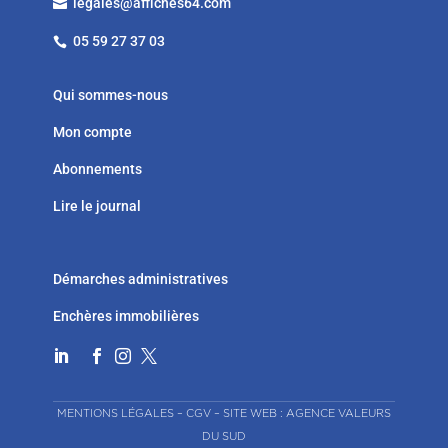
legales@affiches64.com

05 59 27 37 03

Qui sommes-nous
Mon compte
Abonnements
Lire le journal
Démarches administratives
Enchères immobilières




MENTIONS LÉGALES
–
CGV
–
SITE WEB : AGENCE VALEURS
DU SUD