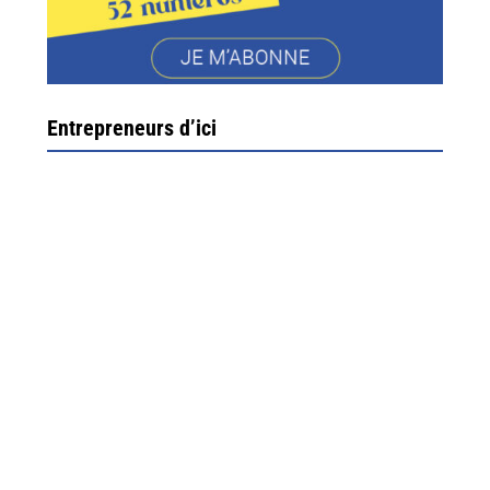
Entrepreneurs d’ici
Ximun Etchemaïté et Fanny Munoz, gérants