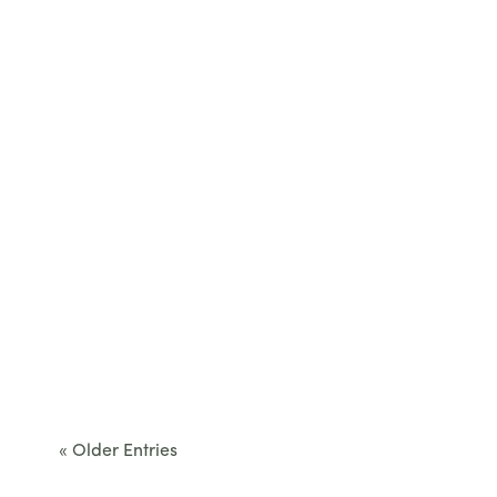
Cet été, le Béarn invite à sortir des itinéraires
convenus. Des...
« Older Entries