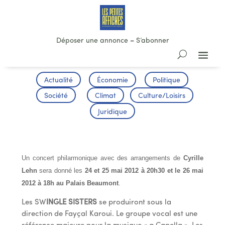
Déposer une annonce
–
S’abonner
Actualité
Économie
Politique
Société
Climat
Culture/Loisirs
Juridique
Espana
Un concert philarmonique avec des arrangements de
Cyrille
Lehn
sera donné les
24 et 25 mai 2012 à 20h30 et le 26 mai
2012 à 18h au Palais Beaumont
.
Les SW
INGLE SISTERS
se produiront sous la
direction de Fayçal Karoui. Le groupe vocal est une