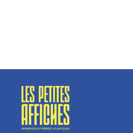
Hélène Couto, dirigeante
Spécialisé en fermetures de bâtiments, SN Vignalats
n’est pas tout à fait une...