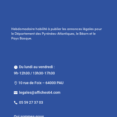
Hebdomadaire habilité à publier les annonces légales pour
le Département des Pyrénées-Atlantiques, le Béarn et le
Pays Basque.
Du lundi au vendredi :

9h-12h30 / 13h30-17h30
10 rue de Foix – 64000 PAU

legales@affiches64.com

05 59 27 37 03

Qui sommes-nous