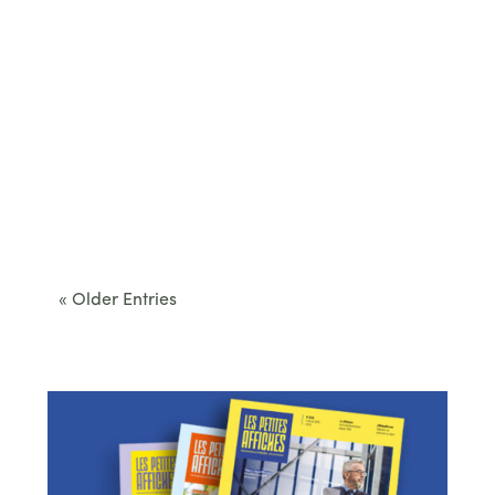
Cet été, le Béarn invite à sortir des itinéraires
convenus. Des...
« Older Entries