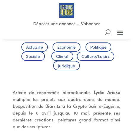
Déposer une annonce
–
S’abonner
Actualité
Économie
Politique
Société
Climat
Culture/Loisirs
Juridique
Exposition Lydie Arickx
Artiste de renommée internationale,
Lydie Arickx
multiplie les projets aux quatre coins du monde.
L’exposition de Biarritz à la Crypte Sainte-Eugénie,
depuis le 6 avril jusqu’au 10 mai, présente ses
dernières créations, peintures grand format ainsi
que des sculptures.