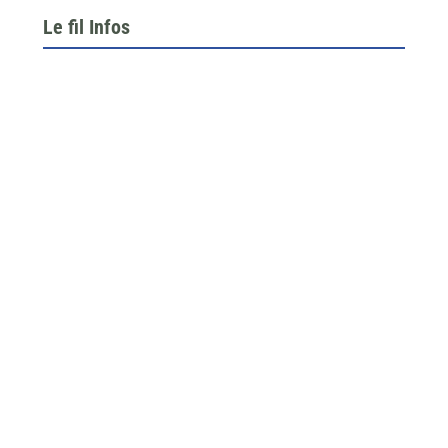
Le fil Infos
Le 26 juin dernier, l’assemblée générale de la
fédération du BTP 64...