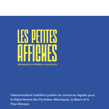
Hebdomadaire habilité à publier les annonces légales pour
le Département des Pyrénées-Atlantiques, le Béarn et le
Pays Basque.