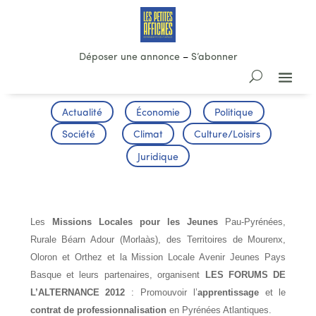
Déposer une annonce
–
S’abonner
Actualité
Économie
Politique
Société
Climat
Culture/Loisirs
Juridique
FORUMS DE L’ALTERNANCE 2012
Les
Missions Locales pour les Jeunes
Pau-Pyrénées,
Rurale Béarn Adour (Morlaàs), des Territoires de Mourenx,
Oloron et Orthez et la Mission Locale Avenir Jeunes Pays
Basque et leurs partenaires, organisent
LES FORUMS DE
L’ALTERNANCE 2012
: Promouvoir l’
apprentissage
et le
contrat de professionnalisation
en Pyrénées Atlantiques.