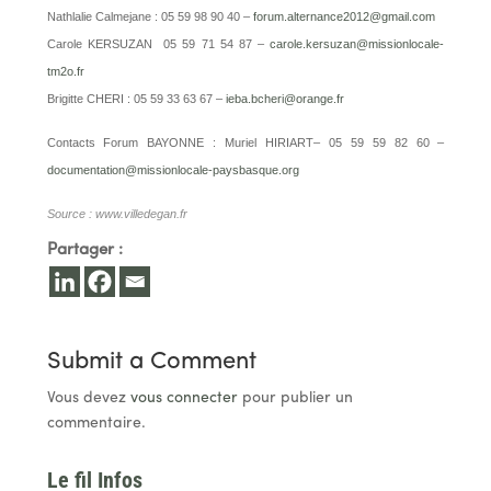
Nathlalie Calmejane : 05 59 98 90 40 –
forum.alternance2012@gmail.com
Carole KERSUZAN 05 59 71 54 87 –
carole.kersuzan@missionlocale-
tm2o.fr
Brigitte CHERI : 05 59 33 63 67 –
ieba.bcheri@orange.fr
Contacts Forum BAYONNE : Muriel HIRIART– 05 59 59 82 60 –
documentation@missionlocale-paysbasque.org
Source :
www.villedegan.fr
Partager :
Submit a Comment
Vous devez
vous connecter
pour publier un
commentaire.
Le fil Infos