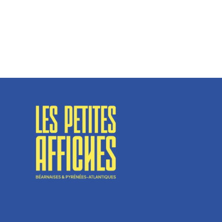
Spécialisé en fermetures de bâtiments, SN Vignalats
n’est pas tout à fait une...