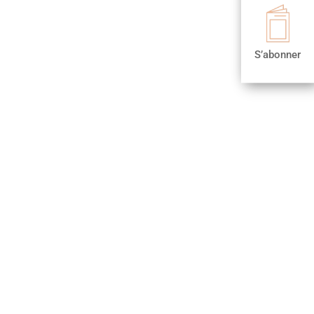

S’abonner
S’abonner