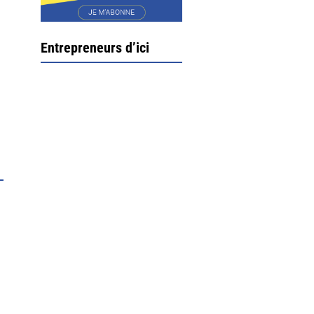
Entrepreneurs d’ici
Ximun Etchemaïté et
Fanny Munoz, gérants
Direction Larrau, petit
village au coeur de la
montagne souletine. C’est
ici...