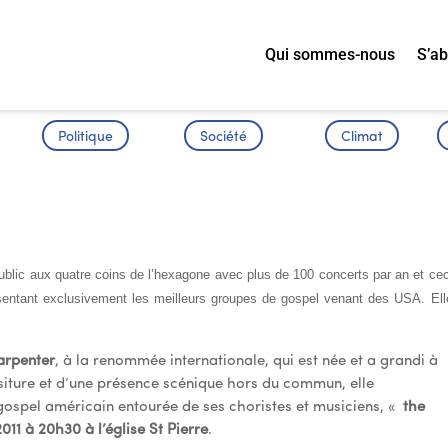
Qui sommes-nous
S’a
Politique
Société
Climat
U GOSPEL
ublic aux quatre coins de l’hexagone avec plus de 100 concerts par an et cec
entant exclusivement les meilleurs groupes de gospel venant des USA. Ell
arpenter
, à la renommée internationale, qui est née et a grandi à
siture et d’une présence scénique hors du commun, elle
gospel américain entourée de ses choristes et musiciens, «
the
2011 à 20h30
à l’église St Pierre
.