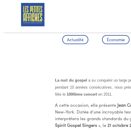
Actualité
Économie
LA NUIT D
La nuit du gospel
a su conquérir un large p
pendant 10 années consécutives, nous prés
fête le
1000ème concert
en 2011.
A cette occasion, elle présente
Jean C
New-York. Dotée d’une incroyable tes
interprétera les grands standards du 
Spirit Gospel Singers
», le
21 octobre 