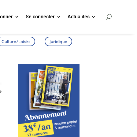
bonner
Se connecter
Actualités
Culture/Loisirs
Juridique
i
e