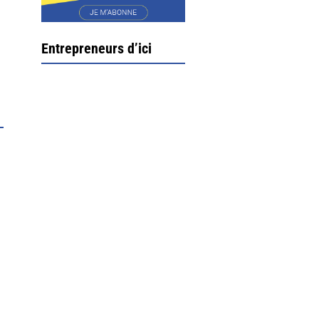
Entrepreneurs d’ici
Ximun Etchemaïté et
Fanny Munoz, gérants
Direction Larrau, petit
village au coeur de la
montagne souletine. C’est
ici...