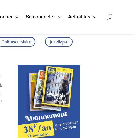
bonner
Se connecter
Actualités
Culture/Loisirs
Juridique
t
à
s
u