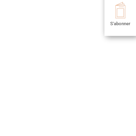

S’abonner
S’abonner