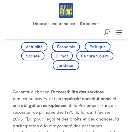
Déposer une annonce
–
S’abonner
Actualité
Économie
Politique
Société
Climat
Culture/Loisirs
Juridique
L’ACCESSIBILITE DES COMMERCES
Garantir à chacun
l’accessibilité des services
,
publics ou privés, est un
impératif constitutionnel
et
une
obligation européenne
. Si le Parlement français
reconnaît ce principe dès 1975, la loi du 11 février
2005, “Loi pour l’égalité des droits et des chances, la
participation à la citoyenneté des personnes