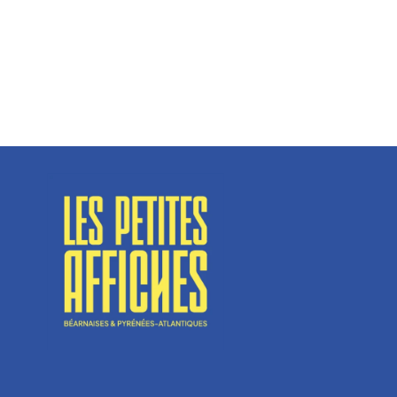
Spécialisé en fermetures de bâtiments, SN Vignalats
n’est pas tout à fait une...