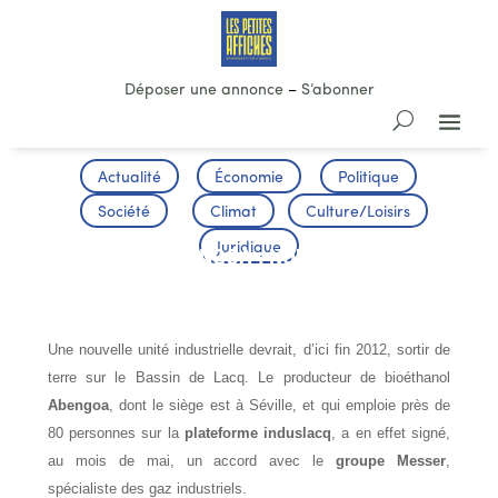
Déposer une annonce
–
S’abonner
Actualité
Économie
Politique
Société
Climat
Culture/Loisirs
Juridique
LE CO2 D’ABENGOA : NOUVEAUX
EMPLOIS A LACQ
Une nouvelle unité industrielle devrait, d’ici fin 2012, sortir de
terre sur le Bassin de Lacq. Le producteur de bioéthanol
Abengoa
, dont le siège est à Séville, et qui emploie près de
80 personnes sur la
plateforme induslacq
, a en effet signé,
au mois de mai, un accord avec le
groupe Messer
,
spécialiste des gaz industriels.