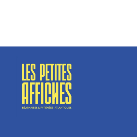
Spécialisé en fermetures de bâtiments, SN Vignalats
n’est pas tout à fait une...