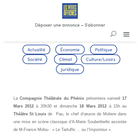
Déposer une annonce
–
S’abonner
Actualité
Économie
Politique
Société
Climat
Culture/Loisirs
Juridique
Le Tartuffe
La
Compagnie Théâtrale du Phénix
présentera samedi
17
Mars 2012
à 20h30 et dimanche
18 Mars 2012
à 15h au
Théâtre St Louis
de Pau, le chef d’œuvre de Moliere dans
une mise en scène classique d’A-Marie Souberbielle assistée
de M-France Midou : « Le Tartuffe … ou l’Imposteur ».