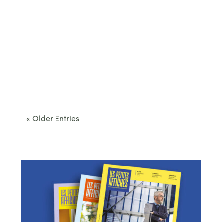
Cet été, le Béarn invite à sortir des itinéraires
convenus. Des...
« Older Entries