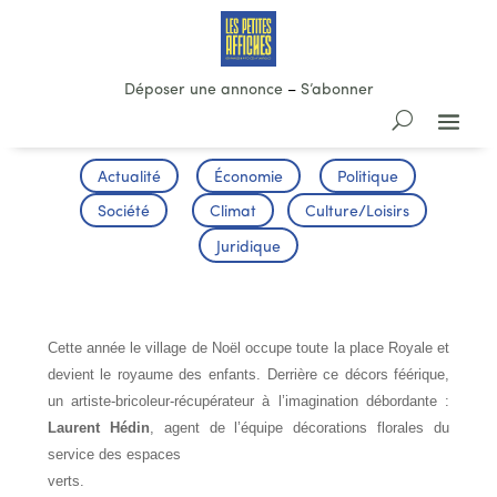
Déposer une annonce
–
S’abonner
Actualité
Économie
Politique
Société
Climat
Culture/Loisirs
Juridique
LE VILLAGE DE NOËL
Cette année le village de Noël occupe toute la place Royale et
devient le royaume des enfants. Derrière ce décors féérique,
un artiste-bricoleur-récupérateur à l’imagination débordante :
Laurent Hédin
, agent de l’équipe décorations florales du
service des espaces
verts.