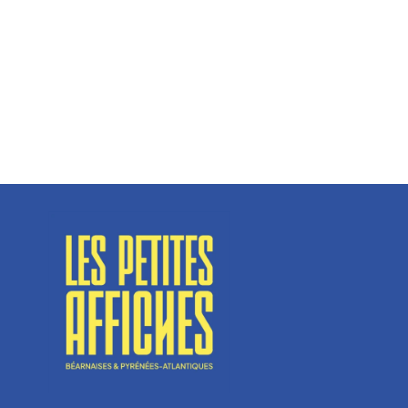
Spécialisé en fermetures de bâtiments, SN Vignalats
n’est pas tout à fait une...