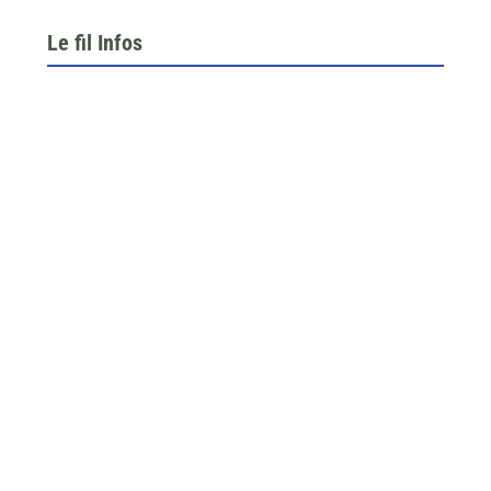
Le fil Infos
Le 26 juin dernier, l’assemblée générale de la
fédération du BTP 64...