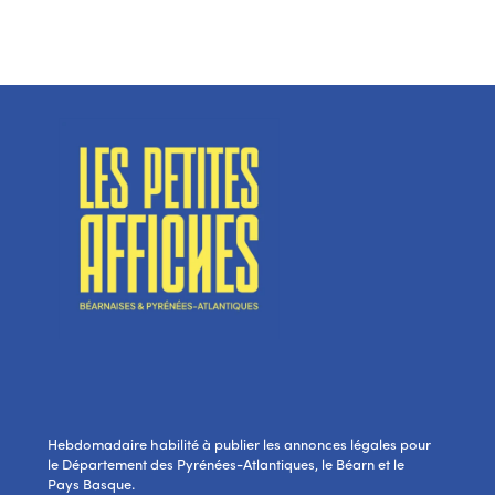
Hebdomadaire habilité à publier les annonces légales pour
le Département des Pyrénées-Atlantiques, le Béarn et le
Pays Basque.