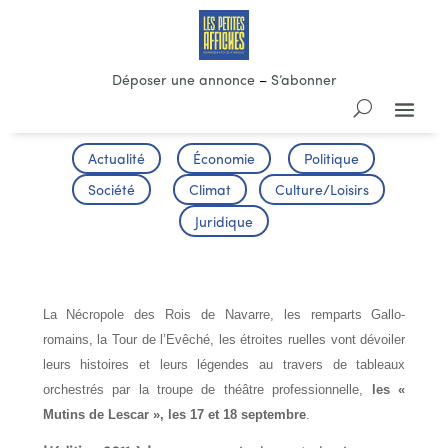
Déposer une annonce
–
S’abonner
Actualité
Économie
Politique
Société
Climat
Culture/Loisirs
Juridique
LES MYSTERES DE LA CITE
La Nécropole des Rois de Navarre, les remparts Gallo-
romains, la Tour de l’Evêché, les étroites ruelles vont dévoiler
leurs histoires et leurs légendes au travers de tableaux
orchestrés par la troupe de théâtre professionnelle,
les «
Mutins de Lescar », les 17 et 18 septembre
.